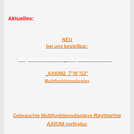
Aktuelles:
NEU
bei uns bestellbar:
Raymarine RCU-1
Autopilotfernbedienung
AXIOM2 7"/9"/12"
Multifunktionsdisplay
Raymarine
Gebrauchte Multifunktionsdisplays
AXIOM
verfügba
r