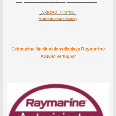
Raymarine RCU-1
Autopilotfernbedienung
AXIOM2 7"/9"/12"
Multifunktionsdisplay
Raymarine
Gebrauchte Multifunktionsdisplays
AXIOM
verfügba
r