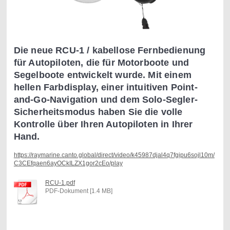
Die neue RCU-1 / kabellose Fernbedienung
für Autopiloten, die für Motorboote und
Segelboote entwickelt wurde. Mit einem
hellen Farbdisplay, einer intuitiven Point-
and-Go-Navigation und dem Solo-Segler-
Sicherheitsmodus haben Sie die volle
Kontrolle über Ihren Autopiloten in Ihrer
Hand.
https://raymarine.canto.global/direct/video/k45987djal4q7fgipu6sojl10m/
C3CEfqaen6ayOCkILZX1gor2cEo/play
RCU-1.pdf
PDF-Dokument [1.4 MB]